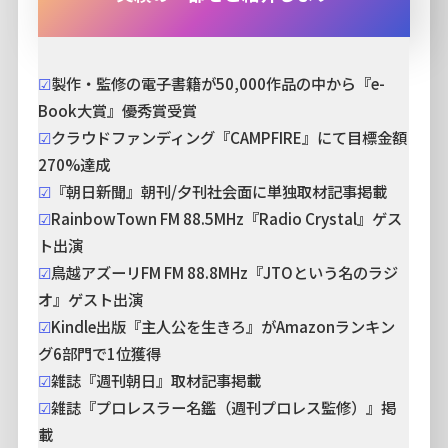
☑︎
製作・監修の電子書籍が50,000作品の中から『e-
Book大賞』優秀賞受賞
☑︎
クラウドファンディング『CAMPFIRE』にて目標金額
270%達成
☑︎
『朝日新聞』朝刊/夕刊社会面に単独取材記事掲載
☑︎
RainbowTown FM 88.5MHz『Radio Crystal』ゲス
ト出演
☑︎
鳥越アズーリFM FM 88.8MHz『JTOという名のラジ
オ』ゲスト出演
☑︎
Kindle出版『主人公を生きろ』がAmazonランキン
グ6部門で1位獲得
☑︎
雑誌『週刊朝日』取材記事掲載
☑︎
雑誌『プロレスラー名鑑（週刊プロレス監修）』掲
載